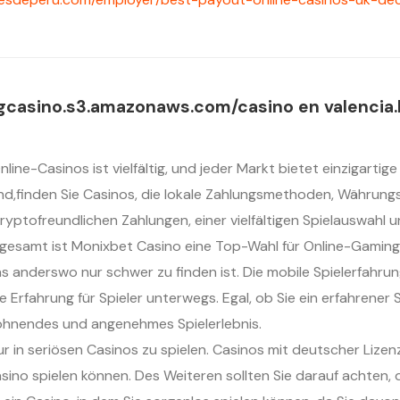
ngcasino.s3.amazonaws.com/casino en valencia
nline-Casinos ist vielfältig, und jeder Markt bietet einzigart
and,finden Sie Casinos, die lokale Zahlungsmethoden, Währungs
kryptofreundlichen Zahlungen, einer vielfältigen Spielauswahl
nsgesamt ist Monixbet Casino eine Top-Wahl für Online-Gaming
as anderswo nur schwer zu finden ist. Die mobile Spielerfahrun
rfahrung für Spieler unterwegs. Egal, ob Sie ein erfahrener S
lohnendes und angenehmes Spielerlebnis.
r in seriösen Casinos zu spielen. Casinos mit deutscher Lizen
ino spielen können. Des Weiteren sollten Sie darauf achten, d