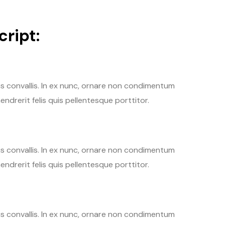
ript:
tis convallis. In ex nunc, ornare non condimentum
endrerit felis quis pellentesque porttitor.
tis convallis. In ex nunc, ornare non condimentum
endrerit felis quis pellentesque porttitor.
tis convallis. In ex nunc, ornare non condimentum