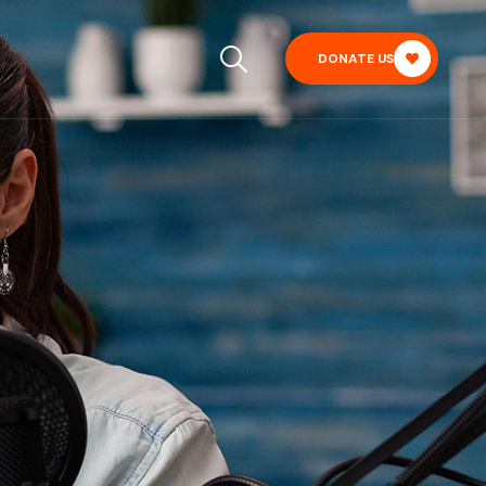
DONATE US