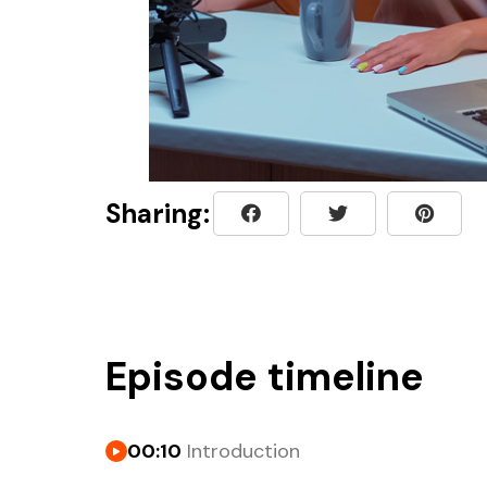
Sharing:
Episode timeline
00:10
Introduction