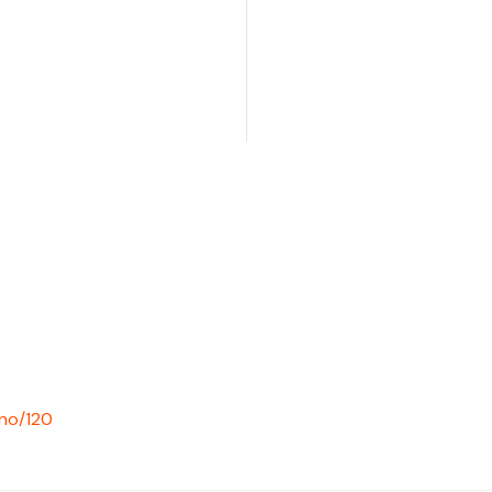
ino/120