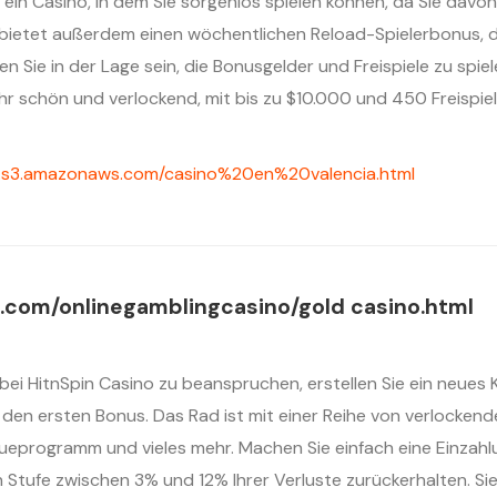
t ein Casino, in dem Sie sorgenlos spielen können, da Sie dav
 bietet außerdem einen wöchentlichen Reload-Spielerbonus,
 Sie in der Lage sein, die Bonusgelder und Freispiele zu spiel
hr schön und verlockend, mit bis zu $10.000 und 450 Freispiele
no.s3.amazonaws.com/casino%20en%20valencia.html
.com/onlinegamblingcasino/gold casino.html
i HitnSpin Casino zu beanspruchen, erstellen Sie ein neues Ko
e den ersten Bonus. Das Rad ist mit einer Reihe von verlocke
reueprogramm und vieles mehr. Machen Sie einfach eine Einzah
h Stufe zwischen 3% und 12% Ihrer Verluste zurückerhalten. S