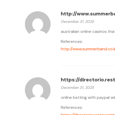
http://www.summerba
December 31, 2025
australian online casinos th
References:
http://www.summerband.co.k
https://directorio.r
December 31, 2025
online betting with paypal w
References:
https://directorio.restaur