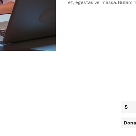
et, egestas vel massa. Nullam h
$
Dona