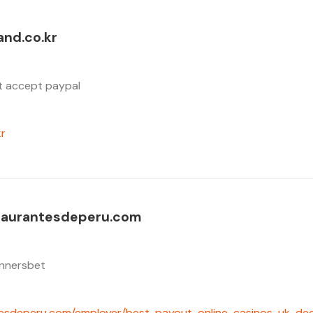
nd.co.kr
at accept paypal
r
estaurantesdeperu.com
innersbet
antesdeperu.com/employer/best-payout-online-casinos-uk-d